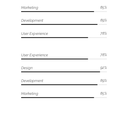
85
Marketing
89
Development
78
User Experience
78
User Experience
92
Design
89
Development
85
Marketing